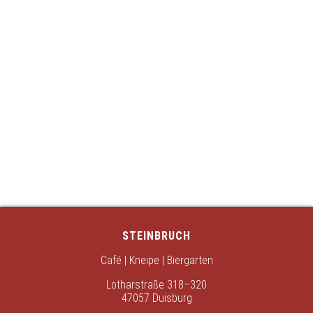
STEINBRUCH
Café | Kneipe | Biergarten
Lotharstraße 318–320
47057 Duisburg