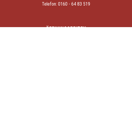
Telefon:
0160 - 64 83 519
ÖFFNUNGSZEITEN
So. & Di. – Do. von 9.00 – 24.00 Uhr
Fr. & Sa. von 9.00 – 1.00 Uhr
Montags
bleibt der Steinbruch geschlossen.
Steinbruch
KONTAKT
Veranstaltungen
Anfahrt
Videos
Kontakt
Datenschutz
Hunger
Impressum