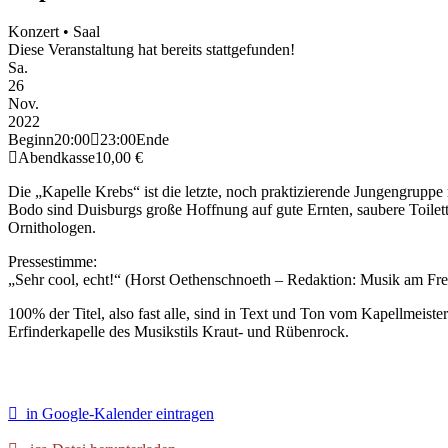
Konzert • Saal
Diese Veranstaltung hat bereits stattgefunden!
Sa.
26
Nov.
2022
Beginn
20:00
23:00
Ende
Abendkasse
10,00 €
Die „Kapelle Krebs“ ist die letzte, noch praktizierende Jungengrup
Bodo sind Duisburgs große Hoffnung auf gute Ernten, saubere Toilett
Ornithologen.
Pressestimme:
„Sehr cool, echt!“ (Horst Oethenschnoeth – Redaktion: Musik am Frei
100% der Titel, also fast alle, sind in Text und Ton vom Kapellmeist
Erfinderkapelle des Musikstils Kraut- und Rübenrock.
in Google-Kalender eintragen