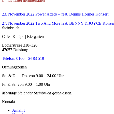
.ics-Datei herunterladen
23. November 2022
Power Attack – feat. Dennis Hormes
Konzert
27. November 2022
Two And More feat. BENNY & JOYCE
Konzer
Steinbruch
Café | Kneipe | Biergarten
Lotharstraße 318–320
47057 Duisburg
Telefon:
0160 - 64 83 519
Öffnungszeiten
So. & Di. – Do. von 9.00 – 24.00 Uhr
Fr. & Sa. von 9.00 – 1.00 Uhr
Montags
bleibt der Steinbruch geschlossen.
Kontakt
Anfahrt