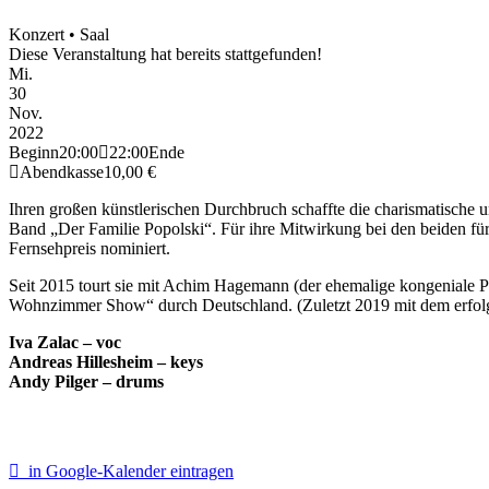
Konzert • Saal
Diese Veranstaltung hat bereits stattgefunden!
Mi.
30
Nov.
2022
Beginn
20:00
22:00
Ende
Abendkasse
10,00 €
Ihren großen künstlerischen Durchbruch schaffte die charismatische
Band „Der Familie Popolski“. Für ihre Mitwirkung bei den beiden f
Fernsehpreis nominiert.
Seit 2015 tourt sie mit Achim Hagemann (der ehemalige kongeniale 
Wohnzimmer Show“ durch Deutschland. (Zuletzt 2019 mit dem erfol
Iva Zalac – voc
Andreas Hillesheim – keys
Andy Pilger – drums
in Google-Kalender eintragen