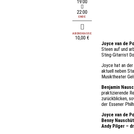
19:00
22:00
ENDE
ABENDKASSE
10,00 €
Joyce van de Po
Steen auf und ar
Sting-Gitarrist D
Joyce hat an der
aktuell neben St
Musiktheater Gel
Benjamin Nausc
praktizierende Re
zurückblicken, so
der Essener Philh
Joyce van de Po
Benny Nauschüt
Andy Pilger – d