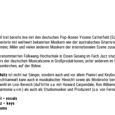
l
trat bereits live mit den deutschen Pop-Ikonen Yvonne Catterfeld (E
beitete mit weltweit bekannten Musikern wie der australischen Gitarr
ominic Miller und vielen anderen Musikern der internationalen Szene zu
 renommierten Folkwang-Hochschule in Essen Gesang im Fach Jazz stud
ars der deutschen Musicalszene in Großproduktionen, unter anderem im 
senkirchen, auf der Bühne.
hütz
ist nicht nur Sänger, sondern auch und vor allem Pianist und Keybo
chtsanwalt kann auch in musikalischer Hinsicht sowie als Moderator ber
wohl im Live-Bereich (Auftritte u.a. mit Howard Carpendale, Ron Williams
armonie u.v.m.) als auch als Studiomusiker und Produzent (u.a. von Fern
l – vocals
z – keys
rums