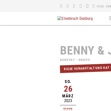
0160 - 64
BENNY & 
KONZERT • KNEIPE
DIESE VERANSTALTUNG HAT
SO.
26
MÄRZ
2023
BEGINN