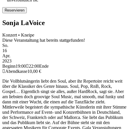
Sonja LaVoice
Konzert • Kneipe
Diese Veranstaltung hat bereits stattgefunden!
So.
16
Apr.
2023
Beginn
19:00
22:00
Ende
Abendkasse
10,00 €
Die Vollblutsängerin liebt den Soul, aber ihr Repertoire reicht weit
über die Klassiker des Genre hinaus. Soul, Pop, RnB, Rock,
Gospel… Eigentlich singt sie alles, außer HardRock, sagt sie. Aber
am liebsten doch groovige Soul Music, mal smooth, mal funky und
dann mit einer Wucht, die einen auf die Tanzfläche zieht.
Mittlerweile begeistert die sympathische Künstlerin mit ihrer Stimme
und Performance auf Event- und Konzertbühnen in Deutschland,
der Schweiz, Frankreich oder auf Mallorca. Sie liebt das Publikum
und das Publikum liebt sie. Auf der Bühne steht sie mit den
angesagten Musikern für Corporate Events, Gala Veranstaltungen