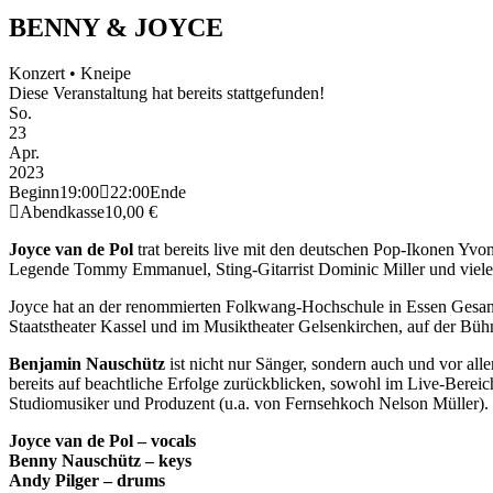
BENNY & JOYCE
Konzert • Kneipe
Diese Veranstaltung hat bereits stattgefunden!
So.
23
Apr.
2023
Beginn
19:00
22:00
Ende
Abendkasse
10,00 €
Joyce van de Pol
trat bereits live mit den deutschen Pop-Ikonen Yvo
Legende Tommy Emmanuel, Sting-Gitarrist Dominic Miller und viele
Joyce hat an der renommierten Folkwang-Hochschule in Essen Gesang 
Staatstheater Kassel und im Musiktheater Gelsenkirchen, auf der Büh
Benjamin Nauschütz
ist nicht nur Sänger, sondern auch und vor all
bereits auf beachtliche Erfolge zurückblicken, sowohl im Live-Bereic
Studiomusiker und Produzent (u.a. von Fernsehkoch Nelson Müller).
Joyce van de Pol – vocals
Benny Nauschütz – keys
Andy Pilger – drums