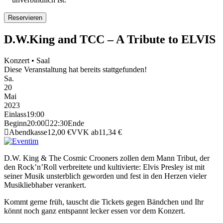
D.W.King and TCC – A Tribute to ELVIS
Konzert • Saal
Diese Veranstaltung hat bereits stattgefunden!
Sa.
20
Mai
2023
Einlass
19:00
Beginn
20:00
22:30
Ende
Abendkasse
12,00 €
VVK ab
11,34 €
D.W. King & The Cosmic Crooners zollen dem Mann Tribut, der
den Rock’n’Roll verbreitete und kultivierte: Elvis Presley ist mit
seiner Musik unsterblich geworden und fest in den Herzen vieler
Musikliebhaber verankert.
Kommt gerne früh, tauscht die Tickets gegen Bändchen und Ihr
könnt noch ganz entspannt lecker essen vor dem Konzert.