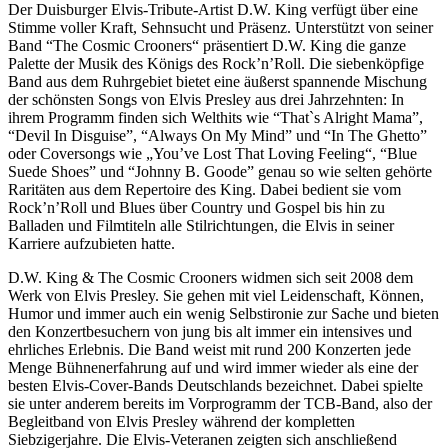
Der Duisburger Elvis-Tribute-Artist D.W. King verfügt über eine
Stimme voller Kraft, Sehnsucht und Präsenz. Unterstützt von seiner
Band “The Cosmic Crooners“ präsentiert D.W. King die ganze
Palette der Musik des Königs des Rock’n’Roll. Die siebenköpfige
Band aus dem Ruhrgebiet bietet eine äußerst spannende Mischung
der schönsten Songs von Elvis Presley aus drei Jahrzehnten: In
ihrem Programm finden sich Welthits wie “That`s Alright Mama”,
“Devil In Disguise”, “Always On My Mind” und “In The Ghetto”
oder Coversongs wie „You’ve Lost That Loving Feeling“, “Blue
Suede Shoes” und “Johnny B. Goode” genau so wie selten gehörte
Raritäten aus dem Repertoire des King. Dabei bedient sie vom
Rock’n’Roll und Blues über Country und Gospel bis hin zu
Balladen und Filmtiteln alle Stilrichtungen, die Elvis in seiner
Karriere aufzubieten hatte.
D.W. King & The Cosmic Crooners widmen sich seit 2008 dem
Werk von Elvis Presley. Sie gehen mit viel Leidenschaft, Können,
Humor und immer auch ein wenig Selbstironie zur Sache und bieten
den Konzertbesuchern von jung bis alt immer ein intensives und
ehrliches Erlebnis. Die Band weist mit rund 200 Konzerten jede
Menge Bühnenerfahrung auf und wird immer wieder als eine der
besten Elvis-Cover-Bands Deutschlands bezeichnet. Dabei spielte
sie unter anderem bereits im Vorprogramm der TCB-Band, also der
Begleitband von Elvis Presley während der kompletten
Siebzigerjahre. Die Elvis-Veteranen zeigten sich anschließend