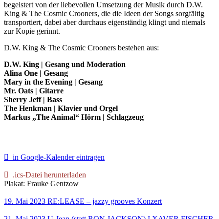
begeistert von der liebevollen Umsetzung der Musik durch D.W.
King & The Cosmic Crooners, die die Ideen der Songs sorgfältig
transportiert, dabei aber durchaus eigenständig klingt und niemals
zur Kopie gerinnt.
D.W. King & The Cosmic Crooners bestehen aus:
D.W. King | Gesang und Moderation
Alina One | Gesang
Mary in the Evening | Gesang
Mr. Oats | Gitarre
Sherry Jeff | Bass
The Henkman | Klavier und Orgel
Markus „The Animal“ Hörm | Schlagzeug
in Google-Kalender eintragen
.ics-Datei herunterladen
Plakat: Frauke Gentzow
19. Mai 2023
RE:LEASE – jazzy grooves
Konzert
21. Mai 2023
U-Jean (statt RON JACKSON) I XAVER FISCHER