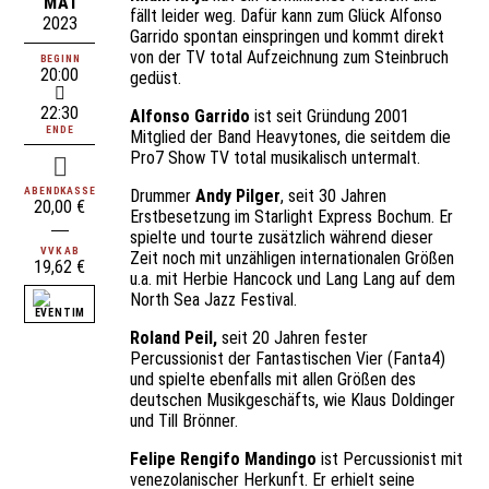
MAI
fällt leider weg. Dafür kann zum Glück Alfonso
2023
Garrido spontan einspringen und kommt direkt
von der TV total Aufzeichnung zum Steinbruch
BEGINN
20:00
gedüst.
22:30
Alfonso Garrido
ist seit Gründung 2001
ENDE
Mitglied der Band Heavytones, die seitdem die
Pro7 Show TV total musikalisch untermalt.
ABENDKASSE
Drummer
Andy Pilger
, seit 30 Jahren
20,00 €
Erstbesetzung im Starlight Express Bochum. Er
spielte und tourte zusätzlich während dieser
VVK AB
Zeit noch mit unzähligen internationalen Größen
19,62 €
u.a. mit Herbie Hancock und Lang Lang auf dem
North Sea Jazz Festival.
Roland Peil,
seit 20 Jahren fester
Percussionist der Fantastischen Vier (Fanta4)
und spielte ebenfalls mit allen Größen des
deutschen Musikgeschäfts, wie Klaus Doldinger
und Till Brönner.
Felipe Rengifo Mandingo
ist Percussionist mit
venezolanischer Herkunft. Er erhielt seine