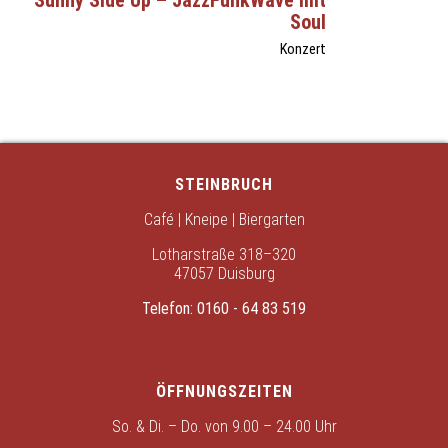
Sunny Side Up – JazzFunkWave mit
Soul
Konzert
STEINBRUCH
Café | Kneipe | Biergarten
Lotharstraße 318–320
47057 Duisburg
Telefon:
0160 - 64 83 519
ÖFFNUNGSZEITEN
So. & Di. – Do. von 9.00 – 24.00 Uhr