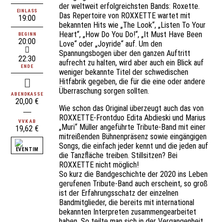
der weltweit erfolgreichsten Bands: Roxette.
EINLASS
Das Repertoire von ROXXETTE wartet mit
19:00
bekannten Hits wie „The Look“, „Listen To Your
Heart“, „How Do You Do!“, „It Must Have Been
BEGINN
20:00
Love“ oder „Joyride“ auf. Um den
Spannungsbogen über den ganzen Auftritt
22:30
aufrecht zu halten, wird aber auch ein Blick auf
ENDE
weniger bekannte Titel der schwedischen
Hitfabrik gegeben, die für die eine oder andere
Überraschung sorgen sollten.
ABENDKASSE
20,00 €
Wie schon das Original überzeugt auch das von
ROXXETTE-Frontduo Edita Abdieski und Marius
VVK AB
„Muri“ Müller angeführte Tribute-Band mit einer
19,62 €
mitreißenden Bühnenpräsenz sowie eingängigen
Songs, die einfach jeder kennt und die jeden auf
die Tanzfläche treiben. Stillsitzen? Bei
ROXXETTE nicht möglich!
So kurz die Bandgeschichte der 2020 ins Leben
gerufenen Tribute-Band auch erscheint, so groß
ist der Erfahrungsschatz der einzelnen
Bandmitglieder, die bereits mit international
bekannten Interpreten zusammengearbeitet
haben. So teilte man sich in der Vergangenheit