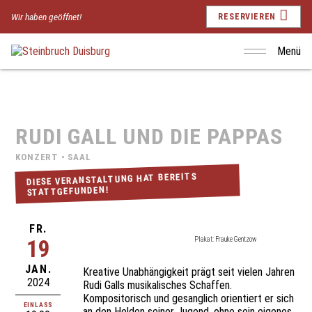
Wir haben geöffnet!
RESERVIEREN
Menü
RUDI GALL UND DIE PAPPAS
KONZERT • SAAL
DIESE VERANSTALTUNG HAT BEREITS
STATTGEFUNDEN!
FR.
19
Plakat: Frauke Gentzow
JAN.
Kreative Unabhängigkeit prägt seit vielen Jahren
2024
Rudi Galls musikalisches Schaffen.
Kompositorisch und gesanglich orientiert er sich
EINLASS
an den Helden seiner Jugend, ohne sein eigenes