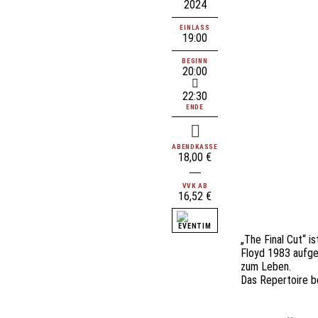
2024
EINLASS
19:00
BEGINN
20:00
22:30
ENDE
ABENDKASSE
18,00 €
VVK AB
16,52 €
„The Final Cut“ i
Floyd 1983 aufge
zum Leben.
Das Repertoire b