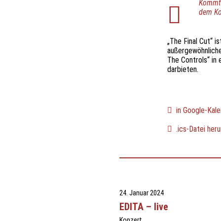
Kommt 
dem Ko
„The Final Cut“ i
außergewöhnliche 
The Controls“ in
darbieten.
in Google-Kale
.ics-Datei heru
24. Januar 2024
EDITA – live
Konzert