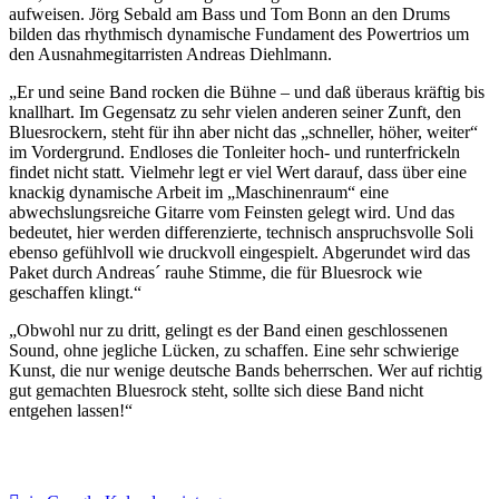
aufweisen. Jörg Sebald am Bass und Tom Bonn an den Drums
bilden das rhythmisch dynamische Fundament des Powertrios um
den Ausnahmegitarristen Andreas Diehlmann.
„Er und seine Band rocken die Bühne – und daß überaus kräftig bis
knallhart. Im Gegensatz zu sehr vielen anderen seiner Zunft, den
Bluesrockern, steht für ihn aber nicht das „schneller, höher, weiter“
im Vordergrund. Endloses die Tonleiter hoch- und runterfrickeln
findet nicht statt. Vielmehr legt er viel Wert darauf, dass über eine
knackig dynamische Arbeit im „Maschinenraum“ eine
abwechslungsreiche Gitarre vom Feinsten gelegt wird. Und das
bedeutet, hier werden differenzierte, technisch anspruchsvolle Soli
ebenso gefühlvoll wie druckvoll eingespielt. Abgerundet wird das
Paket durch Andreas´ rauhe Stimme, die für Bluesrock wie
geschaffen klingt.“
„Obwohl nur zu dritt, gelingt es der Band einen geschlossenen
Sound, ohne jegliche Lücken, zu schaffen. Eine sehr schwierige
Kunst, die nur wenige deutsche Bands beherrschen. Wer auf richtig
gut gemachten Bluesrock steht, sollte sich diese Band nicht
entgehen lassen!“