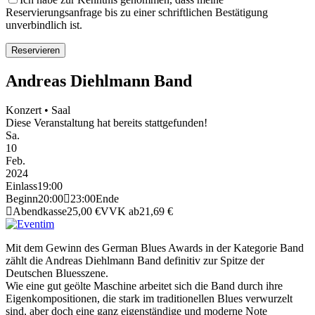
Reservierungsanfrage bis zu einer schriftlichen Bestätigung
unverbindlich ist.
Andreas Diehlmann Band
Konzert • Saal
Diese Veranstaltung hat bereits stattgefunden!
Sa.
10
Feb.
2024
Einlass
19:00
Beginn
20:00
23:00
Ende
Abendkasse
25,00 €
VVK ab
21,69 €
Mit dem Gewinn des German Blues Awards in der Kategorie Band
zählt die Andreas Diehlmann Band definitiv zur Spitze der
Deutschen Bluesszene.
Wie eine gut geölte Maschine arbeitet sich die Band durch ihre
Eigenkompositionen, die stark im traditionellen Blues verwurzelt
sind, aber doch eine ganz eigenständige und moderne Note