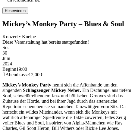
Mickey’s Monkey Party – Blues & Soul
Konzert • Kneipe
Diese Veranstaltung hat bereits stattgefunden!
So.
30
Juni
2024
Beginn
19:00
Abendkasse
12,00 €
Mickey’s Monkey Party
nennt sich die Affenbande um den
singenden
Schlagzeuger Mickey Neher.
Ein Dschungel aus tiefem
Soul, schweißtreibendem Jazz und höllischen Grooves sind das
Zuhause der Horde, und bei ihrer Jagd durch das artenreiche
Repertoire scheuchen sie so manchen Tanzwütigen vom Sitz. Da
herrscht ein wildes Miteinander, wenn sich die Monkeys mit
wahrlich affenartiger Spielfreude die Takte zuwerfen; fettes Zeug
voller Blues und Soul, inspiriert von Alpha-Männchen wie Ray
Charles, Gil Scott Heron, Bill Withers oder Rickie Lee Jones.