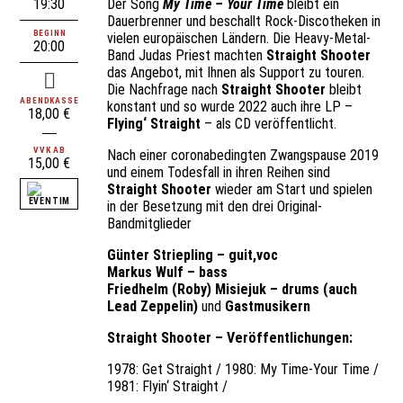
19:30
Der Song
My Time – Your Time
bleibt ein
Dauerbrenner und beschallt Rock-Discotheken in
BEGINN
vielen europäischen Ländern. Die Heavy-Metal-
20:00
Band Judas Priest machten
Straight Shooter
das Angebot, mit Ihnen als Support zu touren.
Die Nachfrage nach
Straight Shooter
bleibt
ABENDKASSE
konstant und so wurde 2022 auch ihre LP –
18,00 €
Flying‘ Straight
– als CD veröffentlicht.
VVK AB
Nach einer coronabedingten Zwangspause 2019
15,00 €
und einem Todesfall in ihren Reihen sind
Straight Shooter
wieder am Start und spielen
in der Besetzung mit den drei Original-
Bandmitglieder
Günter Striepling – guit,voc
Markus Wulf – bass
Friedhelm (Roby) Misiejuk – drums (auch
Lead Zeppelin)
und
Gastmusikern
Straight Shooter – Veröffentlichungen:
1978: Get Straight / 1980: My Time-Your Time /
1981: Flyin‘ Straight /