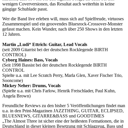
wenigen Coverversionen, das Resultat auch weiterhin in keine
gängige Schublade passt.
Wer die Band live erleben will, muss sich auf Spielfreude, virtuoses
Zusammenspiel und ein groovendes Bluesrock-Crossover-Monster
gefasst machen. Kein Wunder, nach über 250 Shows in den letzten
12 Jahren.
Martin „Ludi“ Ettrich: Guitar, Lead Vocals
(seit 2009 Gitarrist bei der deutschen Rocklegende BIRTH
CONTROL)
Cyborg Haines: Bass, Vocals
(Seit 1998 Bassist bei der deutschen Rocklegende BIRTH
CONTROL
Spielte u.a. mit Lee Scratch Perry, Marla Glen, Xaver Fischer Trio,
Sooncome)
Mickey Neher: Drums, Vocals
(Spielte u.a. mit Chris Farlow, Henrik Freischlader, Paul Kuhn,
Angela Brown)
Freundliche Reviews zu den bisher 5 Veröffentlichungen findet man
u.a. in den Print-Magazinen JAZZTHING, GUITAR, ECLIPSED,
BLUESNEWS, GITARRE&BASS und GOODTIMES
„The Almost Three ist sicher eine der heißesten Formationen, die in
Deutschland in dieser kleinen Besetzung mit Schlagzeug, Bass und