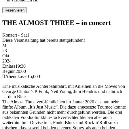
THE ALMOST THREE – in concert
Konzert • Saal
Diese Veranstaltung hat bereits stattgefunden!
Mi.
23
Okt.
2024
Einlass
19:30
Beginn
20:00
Abendkasse
15,00 €
Eine musikalische Achterbahnfahrt, mit Anleihen an die Moves von
George Clinton’s P-Funk, Neil Young, Jimi Hendrix und natürlich
… dem Blues.
The Almost Three veröffentlichten im Januar 2020 das nunmehr
fünfte Album „It’s Just Music“. Die dazu angesetzte Tournee konnte
aus bekannten Gründen nicht mehr durchgeführt werden. Die drei
radikalen Voodoofunkbluesrockverfechter bleiben aber auch
weiterhin ihrer Devise treu, Funk, Blues und Rock’n’Roll so zu
mischen, dass sowohl bei den eigenen Songs, als auch bei den