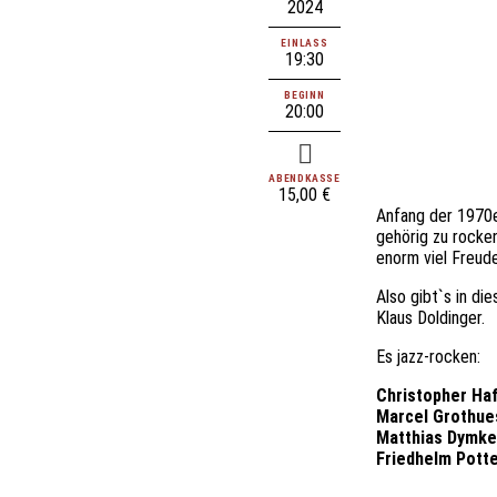
2024
EINLASS
19:30
BEGINN
20:00
ABENDKASSE
15,00 €
Anfang der 1970e
gehörig zu rocke
enorm viel Freude
Also gibt`s in di
Klaus Doldinger.
Es jazz-rocken:
Christopher Ha
Marcel Grothue
Matthias Dymke
Friedhelm Potte