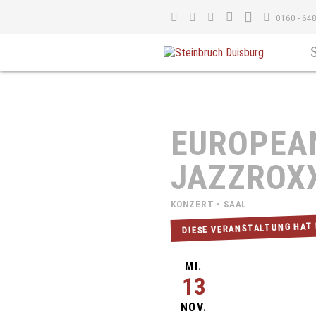
0160 - 64
EUROPEA
JAZZROXX
KONZERT • SAAL
DIESE VERANSTALTUNG HAT
MI.
13
NOV.