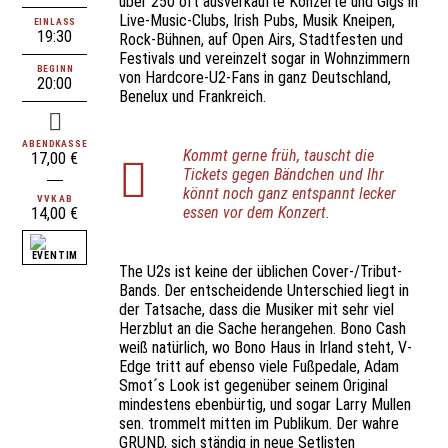
über 250 oft ausverkaufte Konzerte und Gigs in
Live-Music-Clubs, Irish Pubs, Musik Kneipen,
EINLASS
19:30
Rock-Bühnen, auf Open Airs, Stadtfesten und
Festivals und vereinzelt sogar in Wohnzimmern
BEGINN
von Hardcore-U2-Fans in ganz Deutschland,
20:00
Benelux und Frankreich.
ABENDKASSE
Kommt gerne früh, tauscht die
17,00 €
Tickets gegen Bändchen und Ihr
könnt noch ganz entspannt lecker
VVK AB
essen vor dem Konzert.
14,00 €
The U2s ist keine der üblichen Cover-/Tribut-
Bands. Der entscheidende Unterschied liegt in
der Tatsache, dass die Musiker mit sehr viel
Herzblut an die Sache herangehen. Bono Cash
weiß natürlich, wo Bono Haus in Irland steht, V-
Edge tritt auf ebenso viele Fußpedale, Adam
Smot´s Look ist gegenüber seinem Original
mindestens ebenbürtig, und sogar Larry Mullen
sen. trommelt mitten im Publikum. Der wahre
GRUND, sich ständig in neue Setlisten