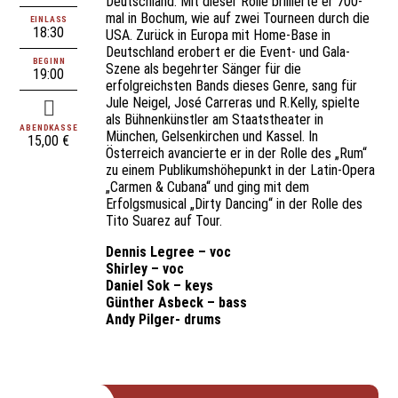
Deutschland. Mit dieser Rolle brillierte er 700-
mal in Bochum, wie auf zwei Tourneen durch die
EINLASS
18:30
USA. Zurück in Europa mit Home-Base in
Deutschland erobert er die Event- und Gala-
BEGINN
Szene als begehrter Sänger für die
19:00
erfolgreichsten Bands dieses Genre, sang für
Jule Neigel, José Carreras und R.Kelly, spielte
als Bühnenkünstler am Staatstheater in
ABENDKASSE
München, Gelsenkirchen und Kassel. In
15,00 €
Österreich avancierte er in der Rolle des „Rum“
zu einem Publikumshöhepunkt in der Latin-Opera
„Carmen & Cubana“ und ging mit dem
Erfolgsmusical „Dirty Dancing“ in der Rolle des
Tito Suarez auf Tour.
Dennis Legree – voc
Shirley – voc
Daniel Sok – keys
Günther Asbeck – bass
Andy Pilger- drums