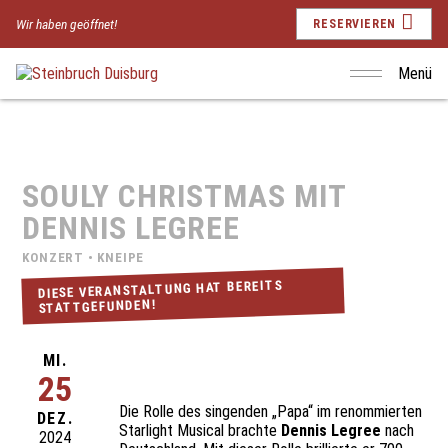
Wir haben geöffnet!
RESERVIEREN
Menü
SOULY CHRISTMAS MIT
DENNIS LEGREE
KONZERT • KNEIPE
DIESE VERANSTALTUNG HAT BEREITS
STATTGEFUNDEN!
MI.
25
Die Rolle des singenden „Papa“ im renommierten
DEZ.
Starlight Musical brachte
Dennis Legree
nach
2024