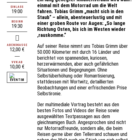
einmal mit dem Motorrad um die Welt
EINLASS
19:00
fahren. Tobias Grimm „macht sich in den
Staub“ – allein, abenteuerlustig und mit
BEGINN
einer groben Route vor Augen: „So lange
19:30
Richtung Osten, bis ich im Westen wieder
‚rauskomme.
“
ABENDKASSE
Auf seiner Reise nimmt uns Tobias Grimm über
12,00 €
50.000 Kilometer mit durch 16 Länder und
berichtet von spannenden, kuriosen,
VVK AB
herzerwärmenden, aber auch gefährlichen
10,00 €
Situationen und Begegnungen. Ohne
Selbstüberhöhung oder Romantisierung,
stattdessen mit Wortwitz, detaillierten
Beobachtungen und einer erfrischenden Prise
Selbstironie.
Der multimediale Vortrag besteht aus den
besten Fotos und Videos der Reise sowie
ausgewählten Textpassagen aus dem
gleichnamigen Buch. Angesprochen sind nicht
nur Motorradfreunde, sondern alle, die beim
Reisen gerne über den Tellerrand schauen und