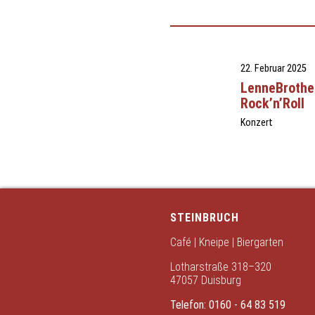
22. Februar 2025
LenneBrothe
Rock’n’Roll
Konzert
STEINBRUCH
Café | Kneipe | Biergarten
Lotharstraße 318–320
47057 Duisburg
Telefon:
0160 - 64 83 519