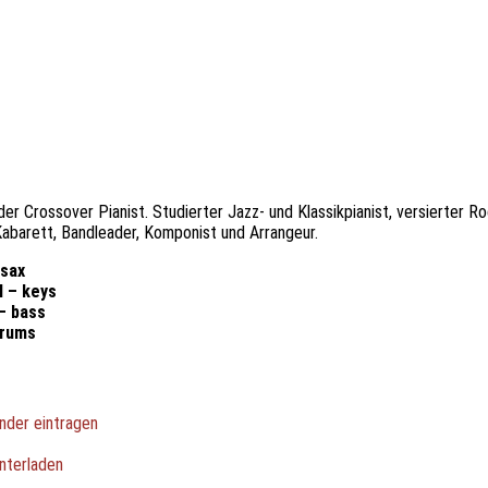
er Crossover Pianist. Studierter Jazz- und Klassikpianist, versierter 
Kabarett, Bandleader, Komponist und Arrangeur.
sax
l – keys
– bass
drums
nder eintragen
nterladen