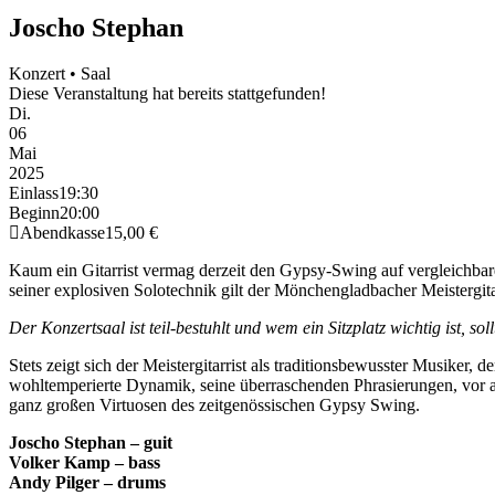
Joscho Stephan
Konzert • Saal
Diese Veranstaltung hat bereits stattgefunden!
Di.
06
Mai
2025
Einlass
19:30
Beginn
20:00
Abendkasse
15,00 €
Kaum ein Gitarrist vermag derzeit den Gypsy-Swing auf vergleichbar
seiner explosiven Solotechnik gilt der Mönchengladbacher Meistergita
Der Konzertsaal ist teil-bestuhlt und wem ein Sitzplatz wichtig ist, s
Stets zeigt sich der Meistergitarrist als traditionsbewusster Musiker
wohltemperierte Dynamik, seine überraschenden Phrasierungen, vor al
ganz großen Virtuosen des zeitgenössischen Gypsy Swing.
Joscho Stephan – guit
Volker Kamp – bass
Andy Pilger – drums