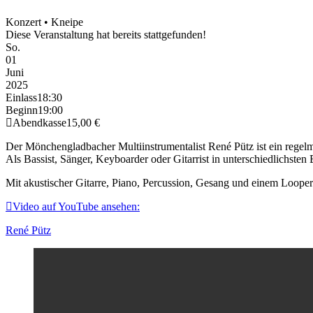
Konzert • Kneipe
Diese Veranstaltung hat bereits stattgefunden!
So.
01
Juni
2025
Einlass
18:30
Beginn
19:00
Abendkasse
15,00 €
Der Mönchengladbacher Multiinstrumentalist René Pütz ist ein rege
Als Bassist, Sänger, Keyboarder oder Gitarrist in unterschiedlichsten
Mit akustischer Gitarre, Piano, Percussion, Gesang und einem Looper
Video auf YouTube ansehen:
René Pütz