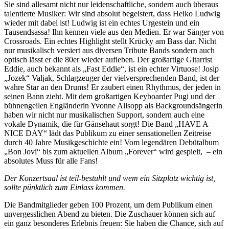
Sie sind allesamt nicht nur leidenschaftliche, sondern auch überaus
talentierte Musiker: Wir sind absolut begeistert, dass Heiko Ludwig
wieder mit dabei ist! Ludwig ist ein echtes Urgestein und ein
Tausendsassa! Ihn kennen viele aus den Medien. Er war Sänger von
Crossroads. Ein echtes Highlight stellt Krücky am Bass dar. Nicht
nur musikalisch versiert aus diversen Tribute Bands sondern auch
optisch lässt er die 80er wieder aufleben. Der großartige Gitarrist
Eddie, auch bekannt als „Fast Eddie“, ist ein echter Virtuose! Josip
„Jozek“ Valjak, Schlagzeuger der vielversprechenden Band, ist der
wahre Star an den Drums! Er zaubert einen Rhythmus, der jeden in
seinen Bann zieht. Mit dem großartigen Keyboarder Pugi und der
bühnengeilen Engländerin Yvonne Allsopp als Backgroundsängerin
haben wir nicht nur musikalischen Support, sondern auch eine
vokale Dynamik, die für Gänsehaut sorgt! Die Band „HAVE A
NICE DAY“ lädt das Publikum zu einer sensationellen Zeitreise
durch 40 Jahre Musikgeschichte ein! Vom legendären Debütalbum
„Bon Jovi“ bis zum aktuellen Album „Forever“ wird gespielt, – ein
absolutes Muss für alle Fans!
Der Konzertsaal ist teil-bestuhlt und wem ein Sitzplatz wichtig ist,
sollte pünktlich zum Einlass kommen.
Die Bandmitglieder geben 100 Prozent, um dem Publikum einen
unvergesslichen Abend zu bieten. Die Zuschauer können sich auf
ein ganz besonderes Erlebnis freuen: Sie haben die Chance, sich auf