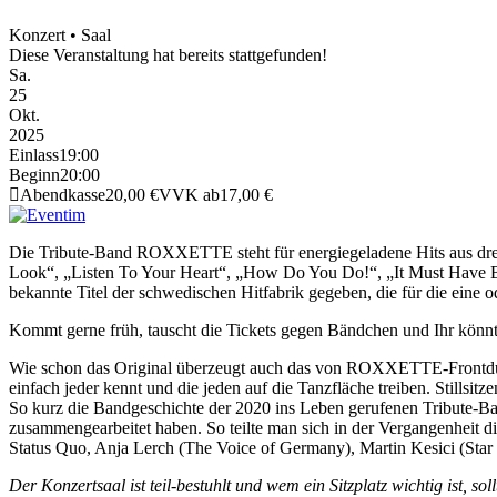
Konzert • Saal
Diese Veranstaltung hat bereits stattgefunden!
Sa.
25
Okt.
2025
Einlass
19:00
Beginn
20:00
Abendkasse
20,00 €
VVK ab
17,00 €
Die Tribute-Band ROXXETTE steht für energiegeladene Hits aus drei
Look“, „Listen To Your Heart“, „How Do You Do!“, „It Must Have Be
bekannte Titel der schwedischen Hitfabrik gegeben, die für die eine 
Kommt gerne früh, tauscht die Tickets gegen Bändchen und Ihr könnt
Wie schon das Original überzeugt auch das von ROXXETTE-Frontduo 
einfach jeder kennt und die jeden auf die Tanzfläche treiben. Still
So kurz die Bandgeschichte der 2020 ins Leben gerufenen Tribute-Band 
zusammengearbeitet haben. So teilte man sich in der Vergangenhei
Status Quo, Anja Lerch (The Voice of Germany), Martin Kesici (Sta
Der Konzertsaal ist teil-bestuhlt und wem ein Sitzplatz wichtig ist, s