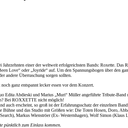
 Jahrzehnten einer der weltweit erfolgreichsten Bands: Roxette. Da
en Love“ oder „Joyride“ auf. Um den Spannungsbogen über den ganzen 
oder andere Überraschung sorgen sollten.
 noch ganz entspannt lecker essen vor dem Konzert.
Edita Abdieski und Marius „Muri“ Müller angeführte Tribute-Band m
sitzen? Bei ROXXETTE nicht möglich!
auch erscheint, so groß ist der Erfahrungsschatz der einzelnen Bandmit
t die Bühne und das Studio mit Größen wie: Die Toten Hosen, Doro,
r Search), Markus Wienströer (Ex- Westernhagen), Wolf Simon (Klaus
ollte pünktlich zum Einlass kommen.