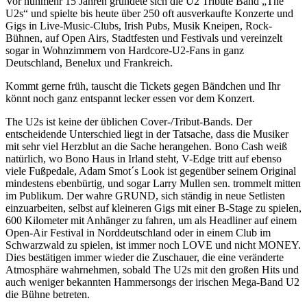
Vor nunmehr 15 Jahren gründete sich die U2 Tribute Band „The
U2s“ und spielte bis heute über 250 oft ausverkaufte Konzerte und
Gigs in Live-Music-Clubs, Irish Pubs, Musik Kneipen, Rock-
Bühnen, auf Open Airs, Stadtfesten und Festivals und vereinzelt
sogar in Wohnzimmern von Hardcore-U2-Fans in ganz
Deutschland, Benelux und Frankreich.
Kommt gerne früh, tauscht die Tickets gegen Bändchen und Ihr
könnt noch ganz entspannt lecker essen vor dem Konzert.
The U2s ist keine der üblichen Cover-/Tribut-Bands. Der
entscheidende Unterschied liegt in der Tatsache, dass die Musiker
mit sehr viel Herzblut an die Sache herangehen. Bono Cash weiß
natürlich, wo Bono Haus in Irland steht, V-Edge tritt auf ebenso
viele Fußpedale, Adam Smot´s Look ist gegenüber seinem Original
mindestens ebenbürtig, und sogar Larry Mullen sen. trommelt mitten
im Publikum. Der wahre GRUND, sich ständig in neue Setlisten
einzuarbeiten, selbst auf kleineren Gigs mit einer B-Stage zu spielen,
600 Kilometer mit Anhänger zu fahren, um als Headliner auf einem
Open-Air Festival in Norddeutschland oder in einem Club im
Schwarzwald zu spielen, ist immer noch LOVE und nicht MONEY.
Dies bestätigen immer wieder die Zuschauer, die eine veränderte
Atmosphäre wahrnehmen, sobald The U2s mit den großen Hits und
auch weniger bekannten Hammersongs der irischen Mega-Band U2
die Bühne betreten.