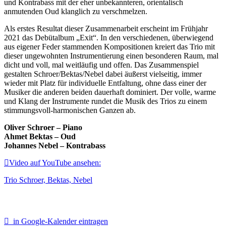
und Kontrabass mit der eher unbekannteren, orientalisch
anmutenden Oud klanglich zu verschmelzen.
Als erstes Resultat dieser Zusammenarbeit erscheint im Frühjahr
2021 das Debütalbum „Exit“. In den verschiedenen, überwiegend
aus eigener Feder stammenden Kompositionen kreiert das Trio mit
dieser ungewohnten Instrumentierung einen besonderen Raum, mal
dicht und voll, mal weitläufig und offen. Das Zusammenspiel
gestalten Schroer/Bektas/Nebel dabei äußerst vielseitig, immer
wieder mit Platz für individuelle Entfaltung, ohne dass einer der
Musiker die anderen beiden dauerhaft dominiert. Der volle, warme
und Klang der Instrumente rundet die Musik des Trios zu einem
stimmungsvoll-harmonischen Ganzen ab.
Oliver Schroer – Piano
Ahmet Bektas – Oud
Johannes Nebel – Kontrabass
Video auf YouTube ansehen:
Trio Schroer, Bektas, Nebel
in Google-Kalender eintragen