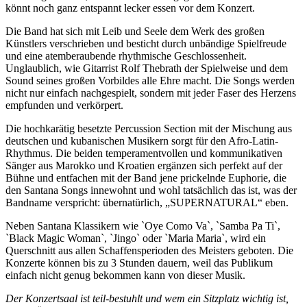
könnt noch ganz entspannt lecker essen vor dem Konzert.
Die Band hat sich mit Leib und Seele dem Werk des großen
Künstlers verschrieben und besticht durch unbändige Spielfreude
und eine atemberaubende rhythmische Geschlossenheit.
Unglaublich, wie Gitarrist Rolf Thebrath der Spielweise und dem
Sound seines großen Vorbildes alle Ehre macht. Die Songs werden
nicht nur einfach nachgespielt, sondern mit jeder Faser des Herzens
empfunden und verkörpert.
Die hochkarätig besetzte Percussion Section mit der Mischung aus
deutschen und kubanischen Musikern sorgt für den Afro-Latin-
Rhythmus. Die beiden temperamentvollen und kommunikativen
Sänger aus Marokko und Kroatien ergänzen sich perfekt auf der
Bühne und entfachen mit der Band jene prickelnde Euphorie, die
den Santana Songs innewohnt und wohl tatsächlich das ist, was der
Bandname verspricht: übernatürlich, „SUPERNATURAL“ eben.
Neben Santana Klassikern wie `Oye Como Va`, `Samba Pa Ti`,
`Black Magic Woman`, `Jingo` oder `Maria Maria`, wird ein
Querschnitt aus allen Schaffensperioden des Meisters geboten. Die
Konzerte können bis zu 3 Stunden dauern, weil das Publikum
einfach nicht genug bekommen kann von dieser Musik.
Der Konzertsaal ist teil-bestuhlt und wem ein Sitzplatz wichtig ist,