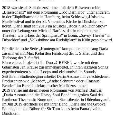
2018 war sie als Solistin zusammen mit dem Bläserensemble
„Brasssonanz“ mit dem Programm „Too Darn Hot“ unter anderem
in der Elbphilharmonie in Hamburg, beim Schleswig-Holstein-
Musikfestival und in der St. Vincentius Kirche in Dinslaken zu
hören. Daria singt seit 2013 im Musical „Rock’n Rollator Show“
unter der Leitung von Michael Barfuss, das in renommierten
Theatern wie „Haus der Springmaus“ in Bonn, „Savoy Theater“ in
Düsseldorf und „Volksbühne am Rudolfplatz“ in Köln gespielt wird.
Für die deutsche Serie „Kuntergrau“ komponierte und sang Daria
zusammen mit Max Kelm den Finalsong der 1. Staffel und den
Titelsong der 2. Staffel.
Ein weiteres Projekt ist ihr Duo „GREBE“, wo sie mit dem
Gitarristen Jan Krause zusammenarbeitet. In ihren jazzigen Songs
experimentieren sie mit Loops und elektronischen Sounds.
Seit ihrem Studienbeginn arbeitet Daria Assmus mit verschiedenen
Produzenten wie „Mazde“, „Andre Schnura“ oder „Emanuel
Bender“ im Bereich elektronischer Musik zusammen.
2019 trat sie mit ihrem neuen Programm von Michael Barfuss
„Daria Assmus und die Heavy Soul Band“ im großen Saal des
Pantheon Theaters in Bonn und im Staatstheater in Oldenburg auf.
Im Juli 2019 eröffnete sie mit ihrer Band „Daria and the Groove
Foundation“ die Bühne für Sir Tom Jones beim Fantastival in
Dinslaken.