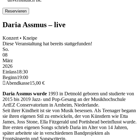
Daria Assmus – live
Konzert • Kneipe
Diese Veranstaltung hat bereits stattgefunden!
So.
08
März
2026
Einlass
18:30
Beginn
19:00
Abendkasse
15,00 €
Daria Assmus wurde
1993 in Detmold geboren und studierte von
2015 bis 2019 Jazz- und Pop-Gesang an der Musikhochschule
ArtEZ Conservatorium in Arnheim, Niederlande.
Seit ihrer Kindheit ist sie von Musik besessen. Als Teenager begann
sie ihren eigenen Stil zu entwickeln, der von Künstlern wie Etta
James, Joss Stone, Ella Fitzgerald und Portishead beeinflusst wurde.
Ihre ersten eigenen Songs schrieb Daria im Alter von 14 Jahren,
später arbeitete sie in verschiedenen Bandprojekten als
Frontsängerin und Songwriterin.