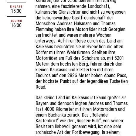
Kulturen, die vor 2500 Jahren ihren Anfang
nahmen, eine faszinierende Landschaft,
EINLASS
15:30
kulinarische Glanzlichter und nicht zu vergessen
die liebenswürdige Gastfreundschaft der
BEGINN
Menschen. Andreas Hulsmann und Thomas
16:00
Flemming haben ihre Motorräder nach Georgien
verfrachtet und waren mehrere Wochen
unterwegs. Auf ihrer Reise durch das Land am
Kaukasus besuchten sie in Svenetien die alten
Dörfer mit ihren Wehrtürmen. Stellten ihre
Motorräder am Fuß des Schchara ab, mit 5201
Metern dem höchsten Berg, fuhren durch den
kleinen Kaukasus und kletterten mit ihren
Enduros auf den 2826 Meter hohen Abano Pass,
der höchste Punkt auf der legendären Tushetien
Road.
Das kleine Land im Kaukasus ist kaum großer als
Bayern und dennoch legten Andreas und Thomas
fast 4000 Kilometer mit ihren Motorrädern und
einem Buchanka zuruck. Das „Rollende
Kastenbrot“ wie der „Russen-Bulli“, von seinen
Besitzern liebevoll genannt wird, ist eine sehr
archaische Art der Fortbewegung. In seinem