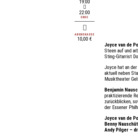
19:00
22:00
ENDE
ABENDKASSE
10,00 €
Joyce van de Po
Steen auf und ar
Sting-Gitarrist D
Joyce hat an der
aktuell neben St
Musiktheater Gel
Benjamin Nausc
praktizierende Re
zurückblicken, so
der Essener Philh
Joyce van de Po
Benny Nauschüt
Andy Pilger – d