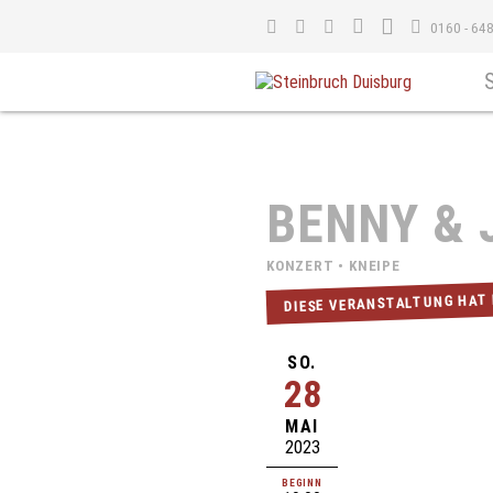
0160 - 64
BENNY & 
KONZERT • KNEIPE
DIESE VERANSTALTUNG HAT
SO.
28
MAI
2023
BEGINN