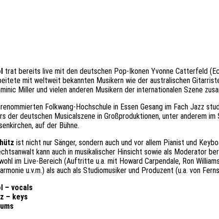
l
trat bereits live mit den deutschen Pop-Ikonen Yvonne Catterfeld (E
beitete mit weltweit bekannten Musikern wie der australischen Gitarr
ominic Miller und vielen anderen Musikern der internationalen Szene zu
 renommierten Folkwang-Hochschule in Essen Gesang im Fach Jazz stud
ars der deutschen Musicalszene in Großproduktionen, unter anderem im 
senkirchen, auf der Bühne.
hütz
ist nicht nur Sänger, sondern auch und vor allem Pianist und Keybo
chtsanwalt kann auch in musikalischer Hinsicht sowie als Moderator ber
wohl im Live-Bereich (Auftritte u.a. mit Howard Carpendale, Ron Williams
armonie u.v.m.) als auch als Studiomusiker und Produzent (u.a. von Fern
l – vocals
z – keys
rums