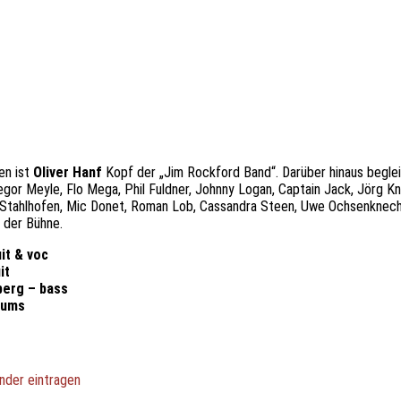
en ist
Oliver Hanf
Kopf der „Jim Rockford Band“. Darüber hinaus begleit
egor Meyle, Flo Mega, Phil Fuldner, Johnny Logan, Captain Jack, Jörg Kn
lf Stahlhofen, Mic Donet, Roman Lob, Cassandra Steen, Uwe Ochsenknech
 der Bühne.
it & voc
it
erg – bass
rums
nder eintragen