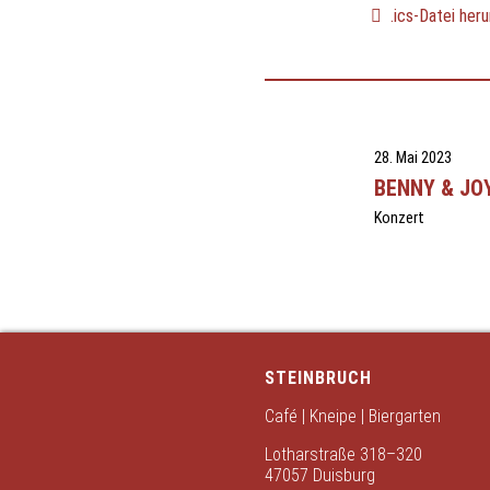
.ics-Datei heru
28. Mai 2023
BENNY & JO
Konzert
STEINBRUCH
Café | Kneipe | Biergarten
Lotharstraße 318–320
47057 Duisburg