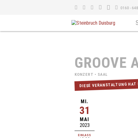
0160 - 64
GROOVE A
KONZERT • SAAL
DIESE VERANSTALTUNG HAT
MI.
31
MAI
2023
EINLASS