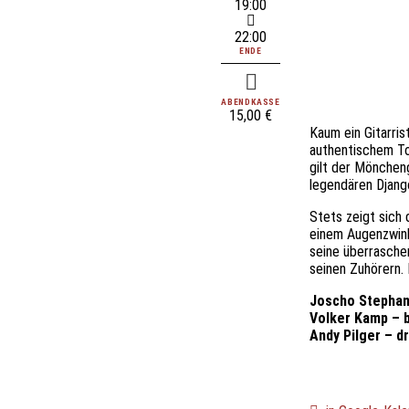
19:00
22:00
ENDE
ABENDKASSE
15,00 €
Kaum ein Gitarri
authentischem To
gilt der Möncheng
legendären Djang
Stets zeigt sich 
einem Augenzwink
seine überrasche
seinen Zuhörern.
Joscho Stephan
Volker Kamp – 
Andy Pilger – d