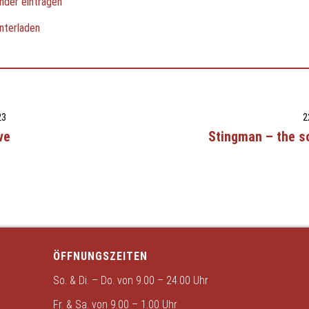
nder eintragen
nterladen
23
2
ve
Stingman – the s
ÖFFNUNGSZEITEN
So. & Di. – Do. von 9.00 – 24.00 Uhr
Fr. & Sa. von 9.00 – 1.00 Uhr