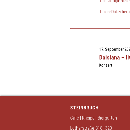
in Google-Kale
.ics-Datei heru
17. September 20
Daisiana – li
Konzert
STEINBRUCH
Café | Kneipe | Biergarten
Lotharstraße 318–320