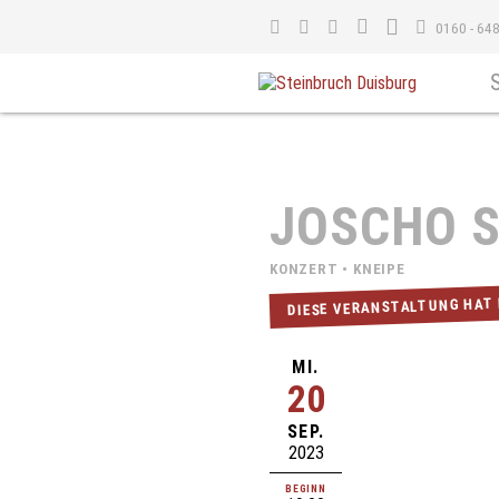
0160 - 64
JOSCHO 
KONZERT • KNEIPE
DIESE VERANSTALTUNG HAT
MI.
20
SEP.
2023
BEGINN