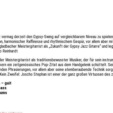
st vermag derzeit den Gypsy-Swing auf vergleichbarem Niveau zu spiele
n, harmonischer Raffinesse und rhythmischem Gespür, vor allem aber mit
ladbacher Meistergitarrist als „Zukunft der Gypsy Jazz Gitarre“ und le
o Reinhardt.
der Meistergitarrist als traditionsbewusster Musiker, der für sein inst
ern ein zeitgenössisches Pop-Zitat aus dem Handgelenk schüttelt. Se
nden Phrasierungen, vor allem aber seine atemberaubende Technik sorg
 Kein Zweifel: Joscho Stephan ist einer der ganz großen Virtuosen des
 – guit
bass
rums