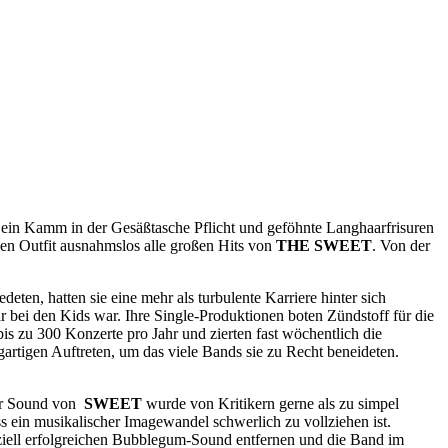
 ein Kamm in der Gesäßtasche Pflicht und geföhnte Langhaarfrisuren
den Outfit ausnahmslos alle großen Hits von
THE SWEET
. Von der
ten, hatten sie eine mehr als turbulente Karriere hinter sich
är bei den Kids war. Ihre Single-Produktionen boten Zündstoff für die
bis zu 300 Konzerte pro Jahr und zierten fast wöchentlich die
gartigen Auftreten, um das viele Bands sie zu Recht beneideten.
der Sound von
SWEET
wurde von Kritikern gerne als zu simpel
s ein musikalischer Imagewandel schwerlich zu vollziehen ist.
ell erfolgreichen Bubblegum-Sound entfernen und die Band im