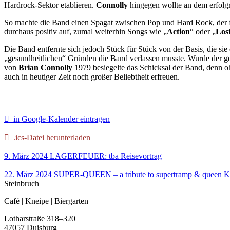
Hardrock-Sektor etablieren.
Connolly
hingegen wollte an dem erfolgr
So machte die Band einen Spagat zwischen Pop und Hard Rock, der f
durchaus positiv auf, zumal weiterhin Songs wie „
Action
“ oder „
Los
Die Band entfernte sich jedoch Stück für Stück von der Basis, die sie
„gesundheitlichen“ Gründen die Band verlassen musste. Wurde der geä
von
Brian Connolly
1979 besiegelte das Schicksal der Band, denn oh
auch in heutiger Zeit noch großer Beliebtheit erfreuen.
in Google-Kalender eintragen
.ics-Datei herunterladen
9. März 2024
LAGERFEUER: tba
Reisevortrag
22. März 2024
SUPER-QUEEN – a tribute to supertramp & queen
K
Steinbruch
Café | Kneipe | Biergarten
Lotharstraße 318–320
47057 Duisburg