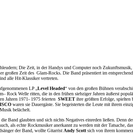
chleudern; Die Zeit, in der Handys und Computer noch Zukunftsmusik,
l der großen Zeit des Glam-Rocks. Die Band präsentiert im entsprechen
ind alle Hit-Klassiker vertreten.
 aufgenommenen LP „
Level Headed
“ von den großen Bühnen verabschiede
m– Rock Welle ritten, die in den frühen siebziger Jahren äußerst popul
 den Jahren 1971- 1975 feierten
SWEET
ihre größten Erfolge, spielten 
ISCO
waren sie Dauergäste. Sie begeisterten die Leute mit ihrem einzi
Musik belächelt.
an die Band glaubten und sich nichts Negatives einreden ließen. Denn 
such, als echte Rockmusiker anerkannt zu werden mit der Tatsache, das
sänger der Band, wollte Gitarrist
Andy Scott
sich von ihrem kommerzi