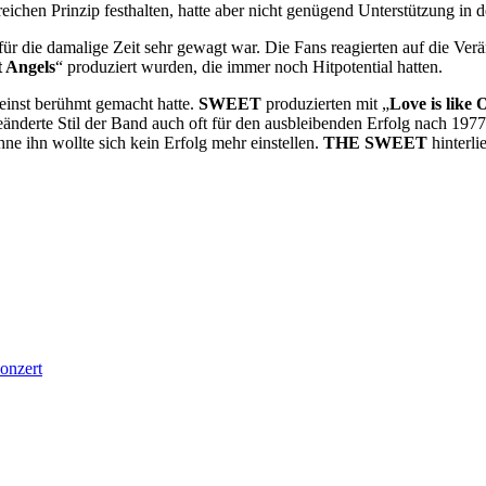
eichen Prinzip festhalten, hatte aber nicht genügend Unterstützung in
ür die damalige Zeit sehr gewagt war. Die Fans reagierten auf die V
t Angels
“ produziert wurden, die immer noch Hitpotential hatten.
 einst berühmt gemacht hatte.
SWEET
produzierten mit „
Love is like
nderte Stil der Band auch oft für den ausbleibenden Erfolg nach 1977
ne ihn wollte sich kein Erfolg mehr einstellen.
THE SWEET
hinterli
onzert