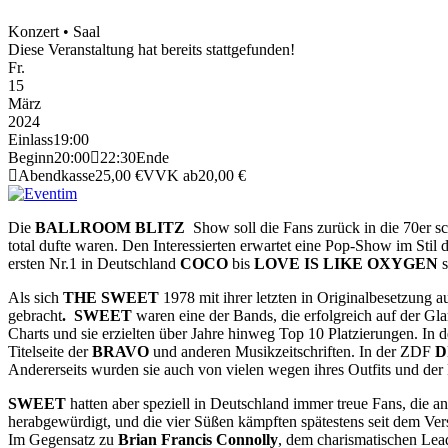
Konzert • Saal
Diese Veranstaltung hat bereits stattgefunden!
Fr.
15
März
2024
Einlass
19:00
Beginn
20:00
22:30
Ende
Abendkasse
25,00 €
VVK ab
20,00 €
Die
BALLROOM BLITZ
Show soll die Fans zurück in die 70er s
total dufte waren. Den Interessierten erwartet eine Pop-Show im Sti
ersten Nr.1 in Deutschland
COCO
bis
LOVE IS LIKE OXYGEN
s
Als sich
THE SWEET
1978 mit ihrer letzten in Originalbesetzung
gebracht
. SWEET
waren eine der Bands, die erfolgreich auf der Gla
Charts und sie erzielten über Jahre hinweg Top 10 Platzierungen. In
Titelseite der
BRAVO
und anderen Musikzeitschriften. In der ZDF
D
Andererseits wurden sie auch von vielen wegen ihres Outfits und der 
SWEET
hatten aber speziell in Deutschland immer treue Fans, die 
herabgewürdigt, und die vier Süßen kämpften spätestens seit dem Ver
Im Gegensatz zu
Brian Francis Connolly
, dem charismatischen Lead