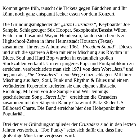
Kommt gerne früh, tauscht die Tickets gegen Bändchen und Ihr
könnt noch ganz entspannt lecker essen vor dem Konzert.
Die Gründungsmitglieder der „
Jazz Crusaders“
, Keyboarder Joe
Sample, Schlagzeuger Stix Hooper, Saxophonist/Bassist Wilton
Felder und Posaunist Wayne Henderson, fanden sich bereits zu
Highschool-Zeiten in ihrer Heimatstadt Houston (Texas)
zusammen. Ihr erstes Album war 1961 „
Freedom Sound“.
Dieses
und auch die späteren Alben mit einer Mischung aus Rhythm ’n’
Blues, Soul und Hard Bop wurden in erstaunlich großen
Stückzahlen verkauft. Um ein jüngeres Pop- und Funkpublikum zu
erreichen, verabschiedete man sich 1971 von dem Wort „Jazz“ und
begann als „
The Crusaders“
neue Wege einzuschlagen. Mit ihrer
Mischung aus Jazz, Soul, Funk und Rhythm & Blues und einem
veränderten Repertoire kreierten sie eine eigene stilistische
Richtung. Mit dem von Joe Sample und Will Jennings
geschriebenen Song „
Street Life“
erreichten die Crusaders
zusammen mit der Sängerin Randy Crawford Platz 36 der US
Billboard Charts. Die Band erreichte hier den Höhepunkt ihrer
Popularität.
Drei der vier Gründungsmitglieder der
Crusaders
sind in den letzten
Jahren verstorben. „Too Funky“ setzt sich dafür ein, dass ihre
großartige Musik nie vergessen wird.