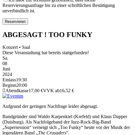
Reservierungsanfrage bis zu einer schriftlichen Bestätigung
unverbindlich ist.
ABGESAGT ! TOO FUNKY
Konzert • Saal
Diese Veranstaltung hat bereits stattgefunden!
Sa.
08
Juni
2024
Einlass
19:30
Beginn
20:00
Abendkasse
17,00 €
VVK ab
16,52 €
Aufgrund der geringen Nachfrage leider abgesagt.
Bandgründer sind Waldo Karpenkiel (Krefeld) und Klaus Dapper
(Duisburg). Als Nachfolgeband der Jazz-Rock-Big-Band
„Supersession“ verneigt sich „Too Funky“ heute vor der Musik der
legendären Band „
The Crusaders
“.