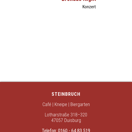
Konzert
STEINBRUCH
Café | Kneipe | Biergarten
Lotharstraße 318–320
47057 Duisburg
Telefon:
0160 - 64 83 519