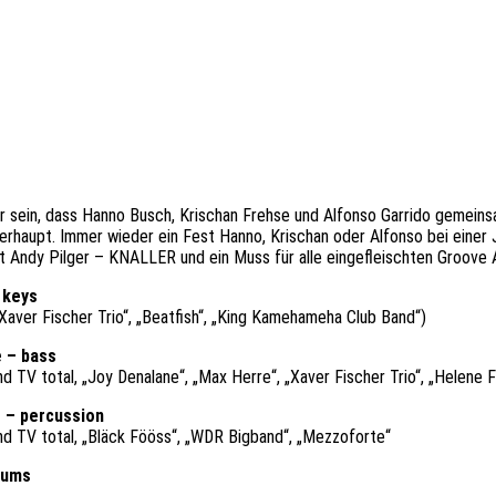
r sein, dass Hanno Busch, Krischan Frehse und Alfonso Garrido gemeins
erhaupt. Immer wieder ein Fest Hanno, Krischan oder Alfonso bei einer
t Andy Pilger – KNALLER und ein Muss für alle eingefleischten Groove 
 keys
 „Xaver Fischer Trio“, „Beatfish“, „King Kamehameha Club Band“)
e – bass
 TV total, „Joy Denalane“, „Max Herre“, „Xaver Fischer Trio“, „Helene F
 – percussion
d TV total, „Bläck Fööss“, „WDR Bigband“, „Mezzoforte“
rums