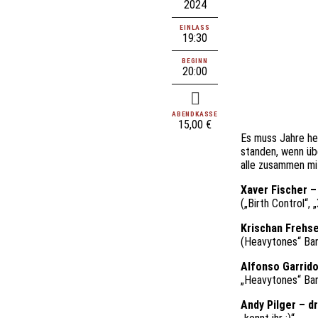
2024
EINLASS
19:30
BEGINN
20:00
ABENDKASSE
15,00 €
Es muss Jahre he
standen, wenn üb
alle zusammen mi
Xaver Fischer –
(„Birth Control“,
Krischan Frehs
(Heavytones“ Band
Alfonso Garrido
„Heavytones“ Ban
Andy Pilger – d