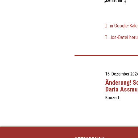
„kennt ihr ;)“
in Google-Kale
.ics-Datei heru
15. Dezember 202
Änderung! S
Daria Assmu
Konzert