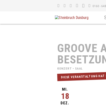
0160 - 64
GROOVE A
BESETZU
KONZERT • SAAL
DIESE VERANSTALTUNG HAT
MI.
18
DEZ.