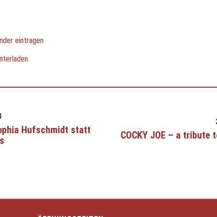
nder eintragen
nterladen
4
ophia Hufschmidt statt
COCKY JOE – a tribute 
s