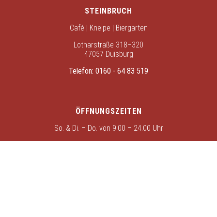
STEINBRUCH
Café | Kneipe | Biergarten
Lotharstraße 318–320
47057 Duisburg
Telefon:
0160 - 64 83 519
ÖFFNUNGSZEITEN
So. & Di. – Do. von 9.00 – 24.00 Uhr
Fr. & Sa. von 9.00 – 1.00 Uhr
Montags
bleibt der Steinbruch geschlossen.
KONTAKT