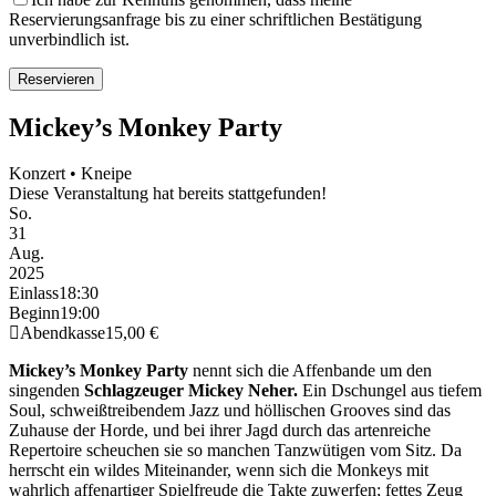
Reservierungsanfrage bis zu einer schriftlichen Bestätigung
unverbindlich ist.
Mickey’s Monkey Party
Konzert • Kneipe
Diese Veranstaltung hat bereits stattgefunden!
So.
31
Aug.
2025
Einlass
18:30
Beginn
19:00
Abendkasse
15,00 €
Mickey’s Monkey Party
nennt sich die Affenbande um den
singenden
Schlagzeuger Mickey Neher.
Ein Dschungel aus tiefem
Soul, schweißtreibendem Jazz und höllischen Grooves sind das
Zuhause der Horde, und bei ihrer Jagd durch das artenreiche
Repertoire scheuchen sie so manchen Tanzwütigen vom Sitz. Da
herrscht ein wildes Miteinander, wenn sich die Monkeys mit
wahrlich affenartiger Spielfreude die Takte zuwerfen; fettes Zeug