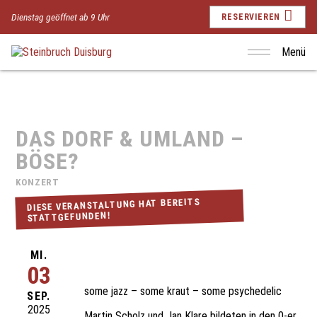
Dienstag geöffnet ab 9 Uhr
RESERVIEREN
Menü
DAS DORF & UMLAND –
BÖSE?
KONZERT
DIESE VERANSTALTUNG HAT BEREITS
STATTGEFUNDEN!
MI.
03
some jazz – some kraut – some psychedelic
SEP.
2025
Martin Scholz und Jan Klare bildeten in den 0-er