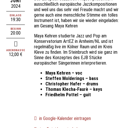
JUNI
ausschließlich europäische Jazzkompositionen
2024
und weil uns das sehr viel Freude macht und wir
gerne auch eine menschliche Stimme ein tolles
EINLASS
19:30
Instrument ist, haben wir sie wieder eingeladen:
am Gesang Maya Kehren
BEGINN
20:00
Maya Kehren studierte Jazz und Pop am
Konservatorium ArtEZ in Arnheim/NL und ist
regelmäßig live im Kölner Raum und im Kreis
ABENDKASSE
Kleve zu finden. Im Steinbruch wird sie ganz im
12,00 €
Sinne des Konzeptes des EJB Stücke
europäischer Sängerinnen interpretieren.
Maya Kehren – voc
Steffen Molderings – bass
Christopher Hafer – drums
Thomas Klecha-Faurè – keys
Friedhelm Pottel – guit
in Google-Kalender eintragen