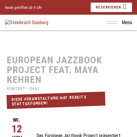
heute geöffnet ab 9 Uhr
RESERVIEREN
Menü
EUROPEAN JAZZBOOK
PROJECT FEAT. MAYA
KEHREN
KONZERT • SAAL
DIESE VERANSTALTUNG HAT BEREITS
STATTGEFUNDEN!
MI.
12
Das European Jazzbook Project präsentiert